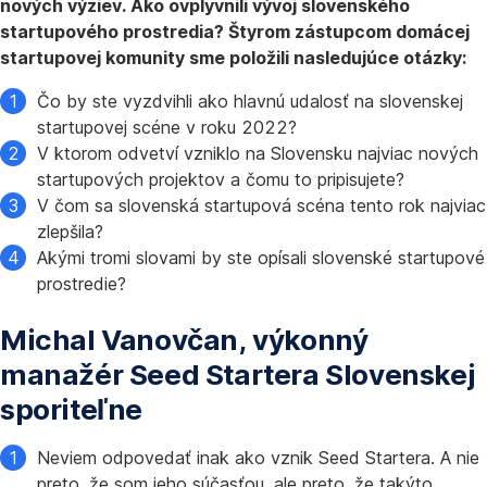
nových výziev. Ako ovplyvnili vývoj slovenského
startupového prostredia? Štyrom zástupcom domácej
startupovej komunity sme položili nasledujúce otázky:
Čo by ste vyzdvihli ako hlavnú udalosť na slovenskej
startupovej scéne v roku 2022?
V ktorom odvetví vzniklo na Slovensku najviac nových
startupových projektov a čomu to pripisujete?
V čom sa slovenská startupová scéna tento rok najviac
zlepšila?
Akými tromi slovami by ste opísali slovenské startupové
prostredie?
Michal Vanovčan, výkonný
manažér Seed Startera Slovenskej
sporiteľne
Neviem odpovedať inak ako vznik Seed Startera. A nie
preto, že som jeho súčasťou, ale preto, že takýto