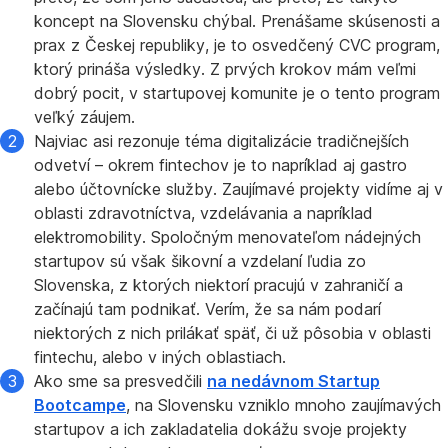
koncept na Slovensku chýbal. Prenášame skúsenosti a
prax z Českej republiky, je to osvedčený CVC program,
ktorý prináša výsledky. Z prvých krokov mám veľmi
dobrý pocit, v startupovej komunite je o tento program
veľký záujem.
Najviac asi rezonuje téma digitalizácie tradičnejších
odvetví – okrem fintechov je to napríklad aj gastro
alebo účtovnícke služby. Zaujímavé projekty vidíme aj v
oblasti zdravotníctva, vzdelávania a napríklad
elektromobility. Spoločným menovateľom nádejných
startupov sú však šikovní a vzdelaní ľudia zo
Slovenska, z ktorých niektorí pracujú v zahraničí a
začínajú tam podnikať. Verím, že sa nám podarí
niektorých z nich prilákať späť, či už pôsobia v oblasti
fintechu, alebo v iných oblastiach.
Ako sme sa presvedčili
na nedávnom Startup
Bootcampe
, na Slovensku vzniklo mnoho zaujímavých
startupov a ich zakladatelia dokážu svoje projekty