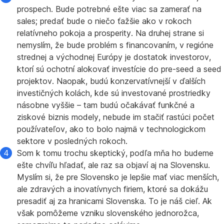
prospech. Bude potrebné ešte viac sa zamerať na
sales; predať bude o niečo ťažšie ako v rokoch
relatívneho pokoja a prosperity. Na druhej strane si
nemyslím, že bude problém s financovaním, v regióne
strednej a východnej Európy je dostatok investorov,
ktorí sú ochotní alokovať investície do pre-seed a seed
projektov. Naopak, budú konzervatívnejší v ďalších
investičných kolách, kde sú investované prostriedky
násobne vyššie – tam budú očakávať funkčné a
ziskové biznis modely, nebude im stačiť rastúci počet
používateľov, ako to bolo najmä v technologickom
sektore v posledných rokoch.
Som k tomu trochu skeptický, podľa mňa ho budeme
ešte chvíľu hľadať, ale raz sa objaví aj na Slovensku.
Myslím si, že pre Slovensko je lepšie mať viac menších,
ale zdravých a inovatívnych firiem, ktoré sa dokážu
presadiť aj za hranicami Slovenska. To je náš cieľ. Ak
však pomôžeme vzniku slovenského jednorožca,