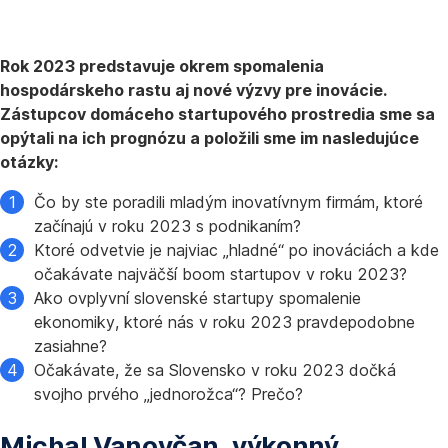
Rok 2023 predstavuje okrem spomalenia
hospodárskeho rastu aj nové výzvy pre inovácie.
Zástupcov domáceho startupového prostredia sme sa
opýtali na ich prognózu a položili sme im nasledujúce
otázky:
Čo by ste poradili mladým inovatívnym firmám, ktoré
začínajú v roku 2023 s podnikaním?
Ktoré odvetvie je najviac „hladné“ po inováciách a kde
očakávate najväčší boom startupov v roku 2023?
Ako ovplyvní slovenské startupy spomalenie
ekonomiky, ktoré nás v roku 2023 pravdepodobne
zasiahne?
Očakávate, že sa Slovensko v roku 2023 dočká
svojho prvého „jednorožca“? Prečo?
Michal Vanovčan, výkonný