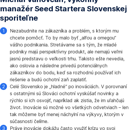
manažér Seed Startera Slovenskej
sporiteľne
Nezabudnite na zákazníka a problém, s ktorým mu
chcete pomôcť. To by malo byť „alfou a omegou“
vášho podnikania. Stretávame sa s tým, že mladé
podniky majú perspektívny produkt, ale nemajú veľmi
jasnú predstavu o veľkosti trhu. Takisto ešte nevedia,
ako oslovia a následne privedú potenciálnych
zákazníkov do bodu, keď sa rozhodnú používať ich
riešenie a budú ochotní zaň zaplatiť.
Celé Slovensko je „hladné“ po inováciách. V porovnaní
s ostatnými sú Slováci ochotní vyskúšať novinky a
rýchlo si ich osvojiť, napríklad ak zistia, že im uľahčujú
život. Inovácie sú možné vo všetkých odvetviach – len
tak môžeme byť menej náchylní na výkyvy, ktorým v
súčasnosti čelíme.
Práve inovácie dokážu často využiť krízu vo svoj