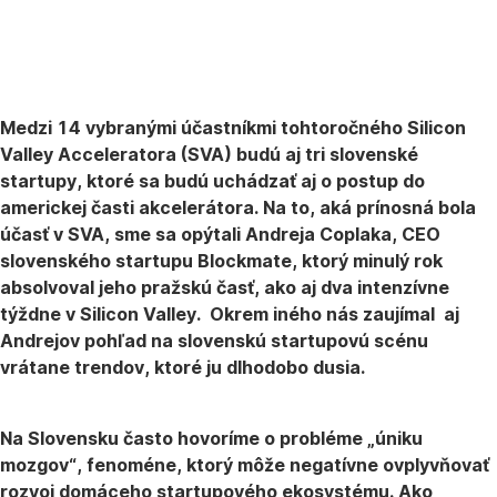
ROZHOVORY
23. 3. 2023
Medzi 14 vybranými účastníkmi tohtoročného Silicon
Valley Acceleratora (SVA) budú aj tri slovenské
startupy, ktoré sa budú uchádzať aj o postup do
americkej časti akcelerátora. Na to, aká prínosná bola
účasť v SVA, sme sa opýtali Andreja Coplaka, CEO
slovenského startupu Blockmate, ktorý minulý rok
absolvoval jeho pražskú časť, ako aj dva intenzívne
týždne v Silicon Valley. Okrem iného nás zaujímal aj
Andrejov pohľad na slovenskú startupovú scénu
vrátane trendov, ktoré ju dlhodobo dusia.
Na Slovensku často hovoríme o probléme „úniku
mozgov“, fenoméne, ktorý môže negatívne ovplyvňovať
rozvoj domáceho startupového ekosystému. Ako