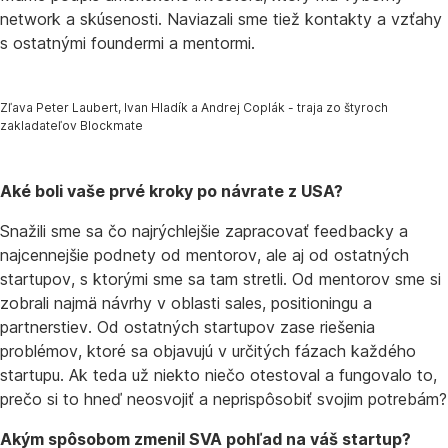
network a skúsenosti. Naviazali sme tiež kontakty a vzťahy
s ostatnými foundermi a mentormi.
Zľava Peter Laubert, Ivan Hladík a Andrej Coplák - traja zo štyroch
zakladateľov Blockmate
Aké boli vaše prvé kroky po návrate z USA?
Snažili sme sa čo najrýchlejšie zapracovať feedbacky a
najcennejšie podnety od mentorov, ale aj od ostatných
startupov, s ktorými sme sa tam stretli. Od mentorov sme si
zobrali najmä návrhy v oblasti sales, positioningu a
partnerstiev. Od ostatných startupov zase riešenia
problémov, ktoré sa objavujú v určitých fázach každého
startupu. Ak teda už niekto niečo otestoval a fungovalo to,
prečo si to hneď neosvojiť a neprispôsobiť svojim potrebám?
Akým spôsobom zmenil SVA pohľad na váš startup?