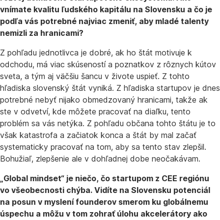
vnímate kvalitu ľudského kapitálu na Slovensku a čo je
podľa vás potrebné najviac zmeniť, aby mladé talenty
nemizli za hranicami?
Z pohľadu jednotlivca je dobré, ak ho štát motivuje k
odchodu, má viac skúseností a poznatkov z rôznych kútov
sveta, a tým aj väčšiu šancu v živote uspieť. Z tohto
hľadiska slovenský štát vyniká. Z hľadiska startupov je dnes
potrebné nebyť nijako obmedzovaný hranicami, takže ak
ste v odvetví, kde môžete pracovať na diaľku, tento
problém sa vás netýka. Z pohľadu občana tohto štátu je to
však katastrofa a začiatok konca a štát by mal začať
systematicky pracovať na tom, aby sa tento stav zlepšil.
Bohužiaľ, zlepšenie ale v dohľadnej dobe neočakávam.
„Global mindset“ je niečo, čo startupom z CEE regiónu
vo všeobecnosti chýba. Vidíte na Slovensku potenciál
na posun v myslení founderov smerom ku globálnemu
úspechu a môžu v tom zohrať úlohu akcelerátory ako