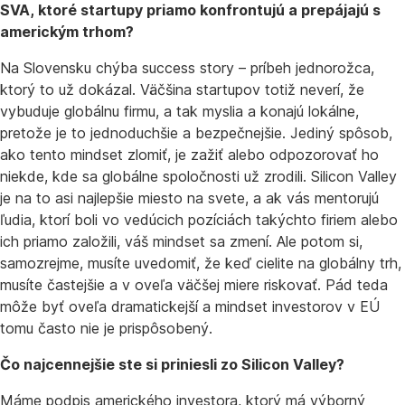
SVA, ktoré startupy priamo konfrontujú a prepájajú s
americkým trhom?
Na Slovensku chýba success story – príbeh jednorožca,
ktorý to už dokázal. Väčšina startupov totiž neverí, že
vybuduje globálnu firmu, a tak myslia a konajú lokálne,
pretože je to jednoduchšie a bezpečnejšie. Jediný spôsob,
ako tento mindset zlomiť, je zažiť alebo odpozorovať ho
niekde, kde sa globálne spoločnosti už zrodili. Silicon Valley
je na to asi najlepšie miesto na svete, a ak vás mentorujú
ľudia, ktorí boli vo vedúcich pozíciách takýchto firiem alebo
ich priamo založili, váš mindset sa zmení. Ale potom si,
samozrejme, musíte uvedomiť, že keď cielite na globálny trh,
musíte častejšie a v oveľa väčšej miere riskovať. Pád teda
môže byť oveľa dramatickejší a mindset investorov v EÚ
tomu často nie je prispôsobený.
Čo najcennejšie ste si priniesli zo Silicon Valley?
Máme podpis amerického investora, ktorý má výborný