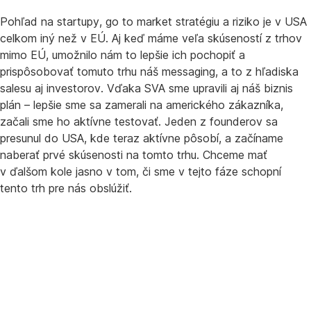
Pohľad na startupy, go to market stratégiu a riziko je v USA
celkom iný než v EÚ. Aj keď máme veľa skúseností z trhov
mimo EÚ, umožnilo nám to lepšie ich pochopiť a
prispôsobovať tomuto trhu náš messaging, a to z hľadiska
salesu aj investorov. Vďaka SVA sme upravili aj náš biznis
plán – lepšie sme sa zamerali na amerického zákazníka,
začali sme ho aktívne testovať. Jeden z founderov sa
presunul do USA, kde teraz aktívne pôsobí, a začíname
naberať prvé skúsenosti na tomto trhu. Chceme mať
v ďalšom kole jasno v tom, či sme v tejto fáze schopní
tento trh pre nás obslúžiť.