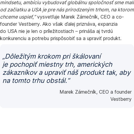
mindsetu, ambíciu vybudovať globálnu spoločnosť sme mali
od začiatku a USA je pre nás prirodzeným trhom, na ktorom
chceme uspieť,“
vysvetľuje Marek Zámečník, CEO a co-
founder Vestberry. Ako však ďalej priznáva, expanzia
do USA nie je len o príležitostiach – prináša aj tvrdú
konkurenciu a potrebu prispôsobiť sa a upraviť produkt.
„
Dôležitým krokom pri škálovaní
je pochopiť miestny trh, amerických
zákazníkov a upraviť náš produkt tak, aby
na tomto trhu obstál.
“
Marek Zámečník, CEO a founder
Vestberry
Seed
Starter: