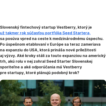
STARTUPY
13. 3. 2025
Slovenský fintechový startup Vestberry, ktorý je
už takmer rok súčasťou portfólia Seed Startera,
sa posúva vpred na ceste k medzinárodnému úspechu.
Po úspešnom etablovaní v Európe sa teraz zameriava
na expanziu do USA, ktorá prináša nové príležitosti
aj výzvy. Aké kroky stáli za touto expanziou na americký
trh, akú rolu v nej zohral Seed Starter Slovenskej
sporiteľne a aké odporúčania má Vestberry
pre startupy, ktoré plánujú podobný krok?