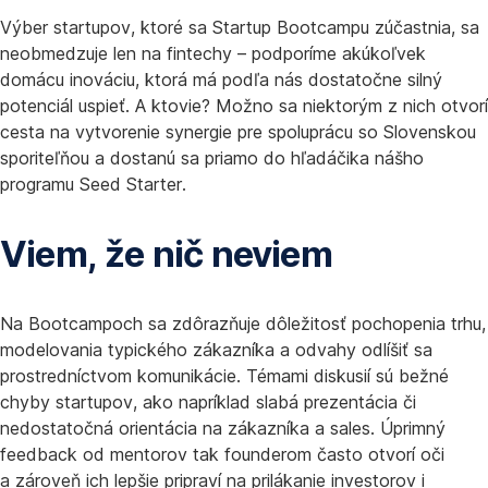
Výber startupov, ktoré sa Startup Bootcampu zúčastnia, sa
neobmedzuje len na fintechy – podporíme akúkoľvek
domácu inováciu, ktorá má podľa nás dostatočne silný
potenciál uspieť. A ktovie? Možno sa niektorým z nich otvorí
cesta na vytvorenie synergie pre spoluprácu so Slovenskou
sporiteľňou a dostanú sa priamo do hľadáčika nášho
programu Seed Starter.
Viem, že nič neviem
Na Bootcampoch sa zdôrazňuje dôležitosť pochopenia trhu,
modelovania typického zákazníka a odvahy odlíšiť sa
prostredníctvom komunikácie. Témami diskusií sú bežné
chyby startupov, ako napríklad slabá prezentácia či
nedostatočná orientácia na zákazníka a sales. Úprimný
feedback od mentorov tak founderom často otvorí oči
a zároveň ich lepšie pripraví na prilákanie investorov i