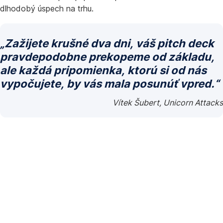
dlhodobý úspech na trhu.
„Zažijete krušné dva dni, váš pitch deck
pravdepodobne prekopeme od základu,
ale každá pripomienka, ktorú si od nás
vypočujete, by vás mala posunúť vpred.“
Vítek Šubert, Unicorn Attacks
Čo
všetko
môže
Startup