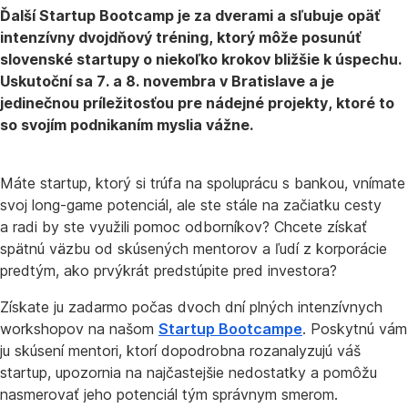
Ďalší Startup Bootcamp je za dverami a sľubuje opäť
intenzívny dvojdňový tréning, ktorý môže posunúť
slovenské startupy o niekoľko krokov bližšie k úspechu.
Uskutoční sa 7. a 8. novembra v Bratislave a je
jedinečnou príležitosťou pre nádejné projekty, ktoré to
so svojím podnikaním myslia vážne.
Máte startup, ktorý si trúfa na spoluprácu s bankou, vnímate
svoj long-game potenciál, ale ste stále na začiatku cesty
a radi by ste využili pomoc odborníkov? Chcete získať
spätnú väzbu od skúsených mentorov a ľudí z korporácie
predtým, ako prvýkrát predstúpite pred investora?
Získate ju zadarmo počas dvoch dní plných intenzívnych
workshopov na našom
Startup Bootcampe
. Poskytnú vám
ju skúsení mentori, ktorí dopodrobna rozanalyzujú váš
startup, upozornia na najčastejšie nedostatky a pomôžu
nasmerovať jeho potenciál tým správnym smerom.