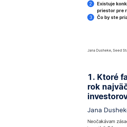
Existuje kon
priestor pre 
Čo by ste pr
Jana Dusheke, Seed Sta
1. Ktoré 
rok najvä
investoro
Jana Dushek
Neočakávam zásadn