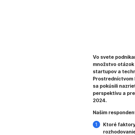
STARTUPY
8. 1. 2024
Vo svete podnikan
množstvo otázok 
startupov a techn
Prostredníctvom 
sa pokúsili nazrie
perspektívu a pre
2024.
Našim respondento
Ktoré faktory
rozhodovanie