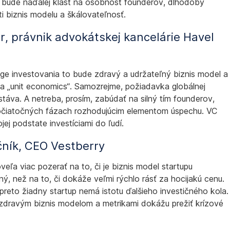
sa bude naďalej klásť na osobnosť founderov, dlhodobý
ti biznis modelu a škálovateľnosť.
r, právnik advokátskej kancelárie Havel
s
age investovania to bude zdravý a udržateľný biznis model a
a „unit economics“. Samozrejme, požiadavka globálnej
stáva. A netreba, prosím, zabúdať na silný tím founderov,
počiatočných fázach rozhodujúcim elementom úspechu. VC
ojej podstate investíciami do ľudí.
ník, CEO Vestberry
veľa viac pozerať na to, či je biznis model startupu
ý, než na to, či dokáže veľmi rýchlo rásť za hocijakú cenu.
a preto žiadny startup nemá istotu ďalšieho investičného kola.
zdravým biznis modelom a metrikami dokážu prežiť krízové