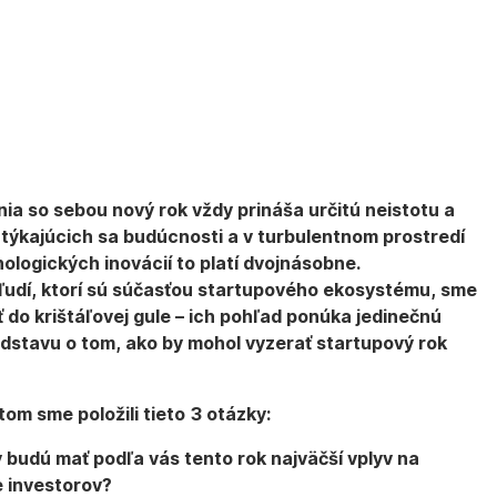
ia so sebou nový rok vždy prináša určitú neistotu a
týkajúcich sa budúcnosti a v turbulentnom prostredí
ologických inovácií to platí dvojnásobne.
ľudí, ktorí sú súčasťou startupového ekosystému, sme
ť do krištáľovej gule – ich pohľad ponúka jedinečnú
dstavu o tom, ako by mohol vyzerať startupový rok
m sme položili tieto 3 otázky:
 budú mať podľa vás tento rok najväčší vplyv na
 investorov?