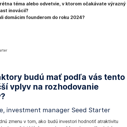
krétna téma alebo odvetvie, v ktorom očakávate výrazný
rast inovácií?
iali domácim founderom do roku 2024?
rter
faktory budú mať podľa vás tento
čší vplyv na rozhodovanie
v?
e, investment manager Seed Starter
ú zmenu v tom, ako budú investori hodnotiť atraktivitu