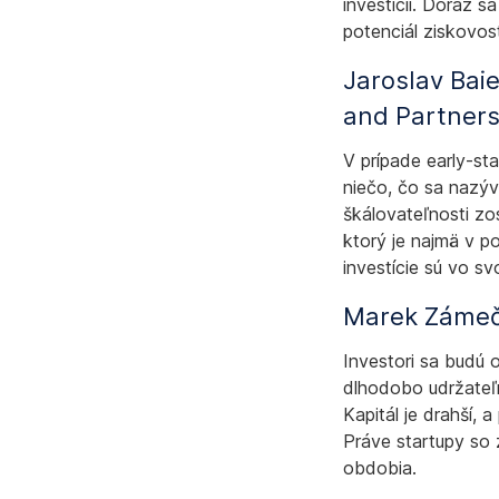
investícií. Dôraz 
potenciál ziskovos
Jaroslav Baie
and Partner
V prípade early-st
niečo, čo sa nazýv
škálovateľnosti zo
ktorý je najmä v 
investície sú vo sv
Marek Zámeč
Investori sa budú o
dlhodobo udržateľn
Kapitál je drahší, 
Práve startupy so 
obdobia.