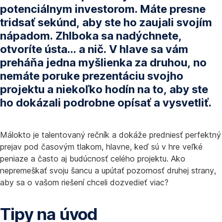
potenciálnym investorom. Máte presne
tridsať sekúnd, aby ste ho zaujali svojím
nápadom. Zhlboka sa nadýchnete,
otvoríte ústa... a nič. V hlave sa vám
preháňa jedna myšlienka za druhou, no
nemáte poruke prezentáciu svojho
projektu a niekoľko hodín na to, aby ste
ho dokázali podrobne opísať a vysvetliť.
Málokto je talentovaný rečník a dokáže predniesť perfektný
prejav pod časovým tlakom, hlavne, keď sú v hre veľké
peniaze a často aj budúcnosť celého projektu. Ako
nepremeškať svoju šancu a upútať pozornosť druhej strany,
aby sa o vašom riešení chceli dozvedieť viac?
Tipy na úvod