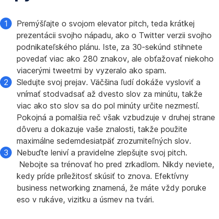
Premýšľajte o svojom elevator pitch, teda krátkej
prezentácii svojho nápadu, ako o Twitter verzii svojho
podnikateľského plánu. Iste, za 30-sekúnd stihnete
povedať viac ako 280 znakov, ale obťažovať niekoho
viacerými tweetmi by vyzeralo ako spam.
Sledujte svoj prejav. Väčšina ľudí dokáže vysloviť a
vnímať stodvadsať až dvesto slov za minútu, takže
viac ako sto slov sa do pol minúty určite nezmestí.
Pokojná a pomalšia reč však vzbudzuje v druhej strane
dôveru a dokazuje vaše znalosti, takže použite
maximálne sedemdesiatpäť zrozumiteľných slov.
Nebuďte leniví a pravidelne zlepšujte svoj pitch.
Nebojte sa trénovať ho pred zrkadlom. Nikdy neviete,
kedy príde príležitosť skúsiť to znova. Efektívny
business networking znamená, že máte vždy poruke
eso v rukáve, vizitku a úsmev na tvári.